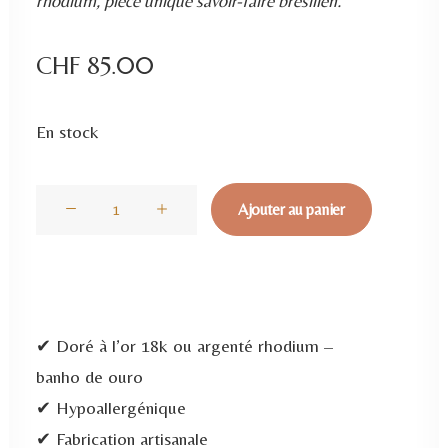
rhodium, pièce unique savoir-faire brésilien.
CHF
85.00
En stock
quantité
Ajouter au panier
de
Collier
Elos
Zircon
✔ Doré à l’or 18k ou argenté rhodium –
Or
banho de ouro
✔ Hypoallergénique
✔ Fabrication artisanale