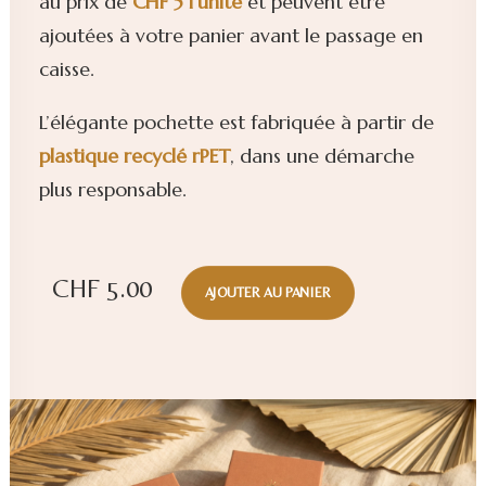
au prix de
CHF 5 l’unité
et peuvent être
ajoutées à votre panier avant le passage en
caisse.
L’élégante pochette est fabriquée à partir de
plastique
recyclé rPET
, dans une démarche
plus responsable.
CHF
5.00
AJOUTER AU PANIER