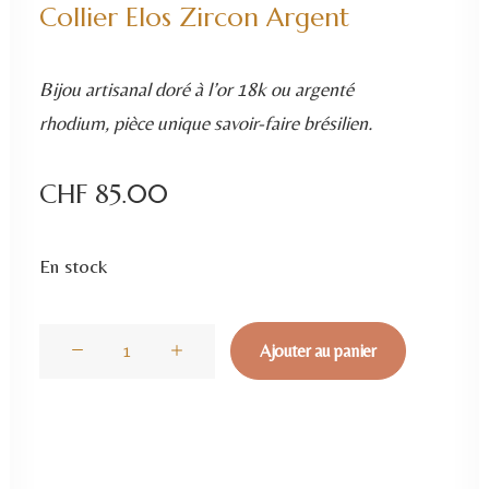
Collier Elos Zircon Argent
Bijou artisanal doré à l’or 18k ou argenté
rhodium, pièce unique savoir-faire brésilien.
CHF
85.00
En stock
quantité
Ajouter au panier
de
Collier
Elos
Zircon