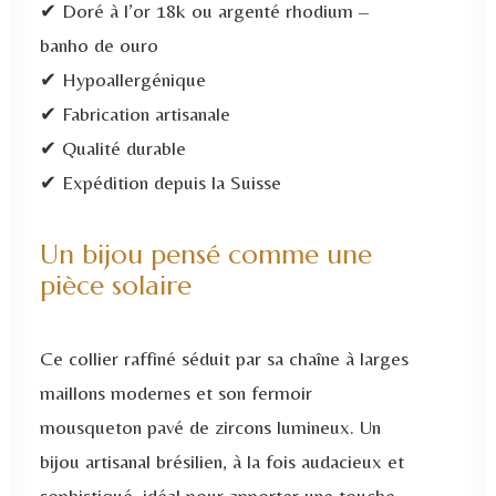
✔ Doré à l’or 18k ou argenté rhodium –
Argent
banho de ouro
✔ Hypoallergénique
✔ Fabrication artisanale
✔ Qualité durable
✔ Expédition depuis la Suisse
Un bijou pensé comme une
pièce solaire
Ce collier raffiné séduit par sa chaîne à larges
maillons modernes et son fermoir
mousqueton pavé de zircons lumineux. Un
bijou artisanal brésilien, à la fois audacieux et
sophistiqué, idéal pour apporter une touche