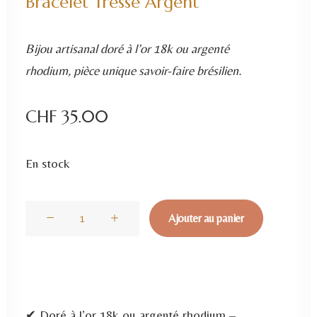
Bracelet Tresse Argent
Bijou artisanal doré à l’or 18k ou argenté
rhodium, pièce unique savoir-faire brésilien.
CHF
35.00
En stock
quantité
Ajouter au panier
de
Bracelet
Tresse
Argent
✔ Doré à l’or 18k ou argenté rhodium –