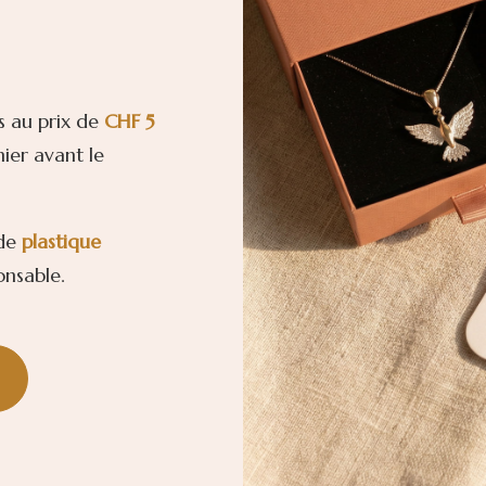
s au prix de
CHF 5
ier avant le
 de
plastique
onsable.