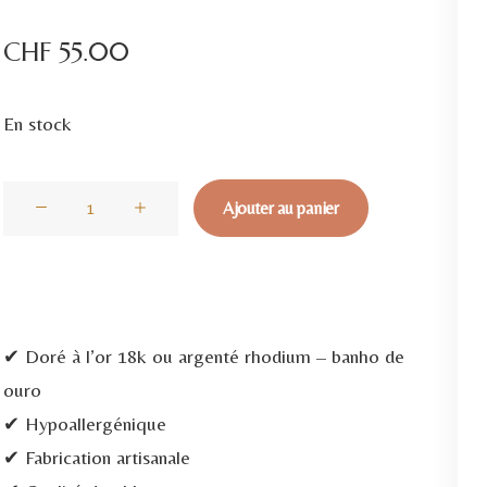
CHF
55.00
En stock
quantité
Ajouter au panier
de
Boucles
d'Oreilles
Coquillage
✔ Doré à l’or 18k ou argenté rhodium – banho de
Argent
ouro
et
✔ Hypoallergénique
Doré
✔ Fabrication artisanale