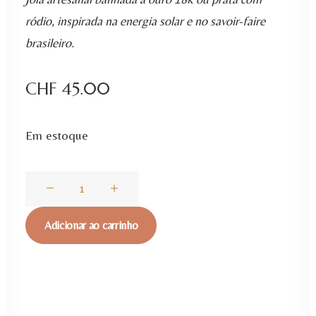
ródio, inspirada na energia solar e no savoir-faire
brasileiro.
CHF
45.00
Em estoque
Pulseira
de
pérolas
Adicionar ao carrinho
de
água
doce
com