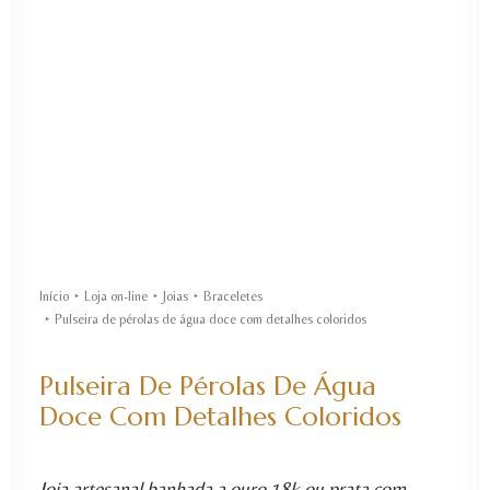
Início
Loja on-line
Joias
Braceletes
Pulseira de pérolas de água doce com detalhes coloridos
Pulseira De Pérolas De Água
Doce Com Detalhes Coloridos
Joia artesanal banhada a ouro 18k ou prata com