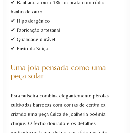
✔ Banhado a ouro 18k ou prata com ródio –
detalhes
banho de ouro
coloridos
✔ Hipoalergênico
quantidade
✔ Fabricação artesanal
✔ Qualidade durável
✔ Envio da Suíça
Uma joia pensada como uma
peça solar
Esta pulseira combina elegantemente pérolas
cultivadas barrocas com contas de cerâmica,
criando uma peça única de joalheria boêmia
chique. O fecho dourado e os detalhes
meticulosos fazem dela o acessório perfeito