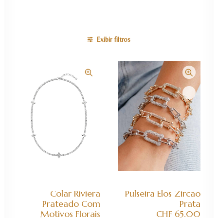
Exibir filtros
ADICIONAR AO CARRINHO
ADICIONAR AO CARRINHO
Colar Riviera
Pulseira Elos Zircão
Prateado Com
Prata
Motivos Florais
CHF
65.00