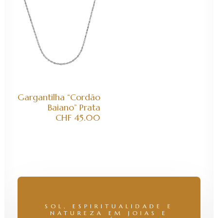
ADICIONAR AO CARRINHO
Gargantilha “cordão
Baiano” Prata
CHF
45.00
SOL, ESPIRITUALIDADE E
NATUREZA EM JOIAS E