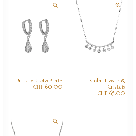
ADICIONAR AO CARRINHO
ADICIONAR AO CARRINHO
Brincos Gota Prata
Colar Haste &
CHF
60.00
Cristais
CHF
65.00