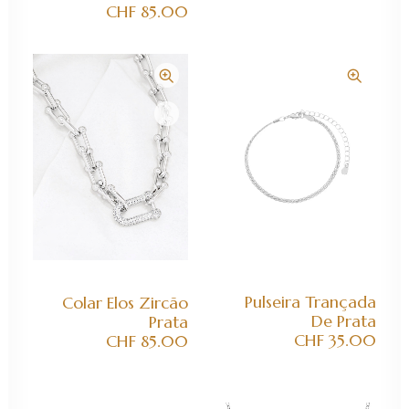
CHF
85.00
ADICIONAR AO CARRINHO
ADICIONAR AO CARRINHO
Pulseira Trançada
Colar Elos Zircão
De Prata
Prata
CHF
35.00
CHF
85.00