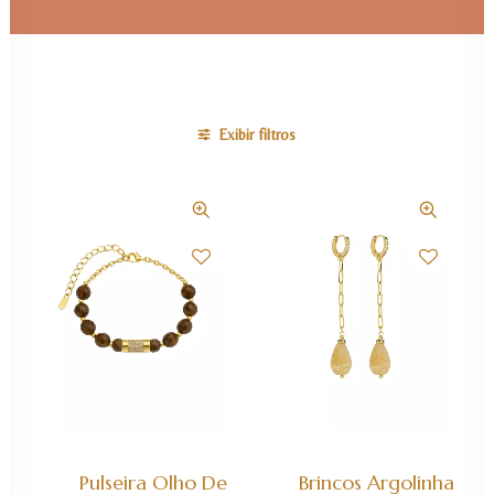
Exibir filtros
ADICIONAR AO CARRINHO
ADICIONAR AO CARRINHO
Pulseira Olho De
Brincos Argolinha