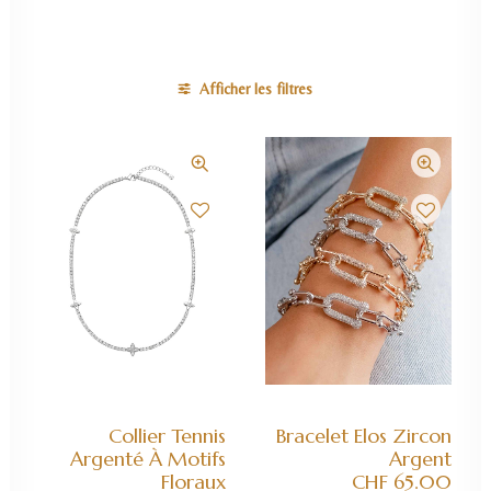
Afficher les filtres
AJOUTER AU PANIER
AJOUTER AU PANIER
Collier Tennis
Bracelet Elos Zircon
Argenté À Motifs
Argent
Floraux
CHF
65.00