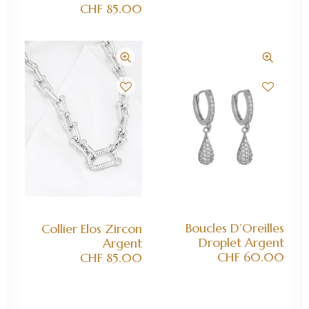
CHF
85.00
AJOUTER AU PANIER
AJOUTER AU PANIER
Boucles D’Oreilles
Collier Elos Zircon
Droplet Argent
Argent
CHF
60.00
CHF
85.00